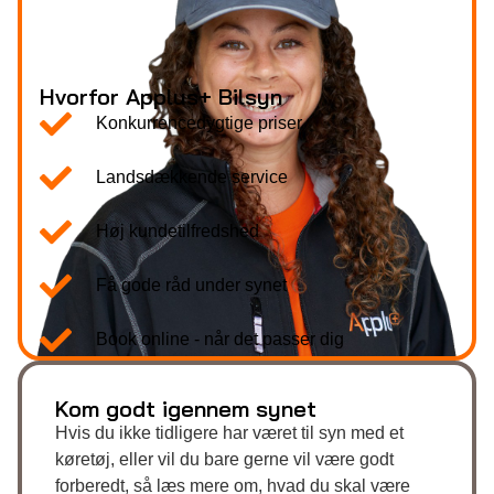
Hvorfor Applus+ Bilsyn
Konkurrencedygtige priser
Landsdækkende service
Høj kundetilfredshed
Få gode råd under synet
Book online - når det passer dig
Kom godt igennem synet
Hvis du ikke tidligere har været til syn med et
køretøj, eller vil du bare gerne vil være godt
forberedt, så læs mere om, hvad du skal være