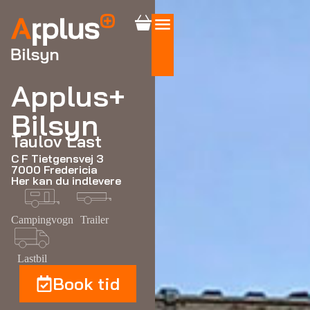
Applus+
Bilsyn
Taulov Last
C F Tietgensvej 3
7000 Fredericia
Her kan du indlevere
Campingvogn
Trailer
Lastbil
Book tid