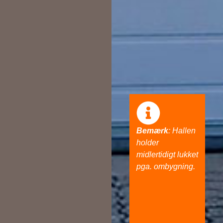
Bemærk
: Hallen
holder
midlertidigt lukket
pga. ombygning.