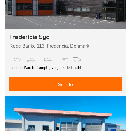
Fredericia Syd
Røde Banke 113, Fredericia, Denmark
Personbil
Varebil
Campingvogn
Trailer
Lastbil
Se info