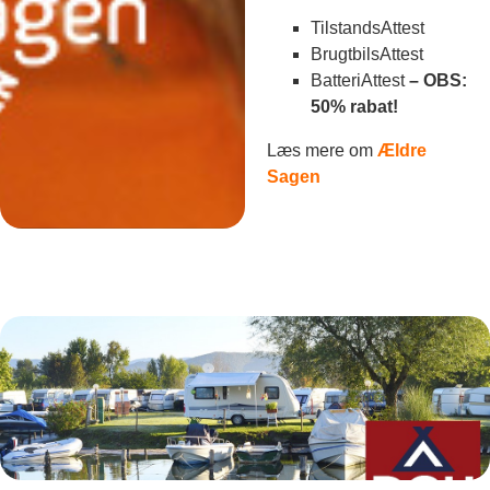
TilstandsAttest
BrugtbilsAttest
BatteriAttest
– OBS:
50% rabat!
Læs mere om
Ældre
Sagen