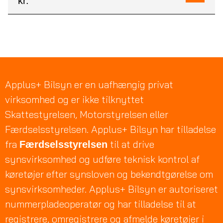
kr.
Applus+ Bilsyn er en uafhængig privat
virksomhed og er ikke tilknyttet
Skattestyrelsen, Motorstyrelsen eller
Færdselsstyrelsen. Applus+ Bilsyn har tilladelse
fra
til at drive
Færdselsstyrelsen
synsvirksomhed og udføre teknisk kontrol af
køretøjer efter synsloven og bekendtgørelse om
synsvirksomheder. Applus+ Bilsyn er autoriseret
nummerpladeoperatør og har tilladelse til at
registrere, omregistrere og afmelde køretøjer i