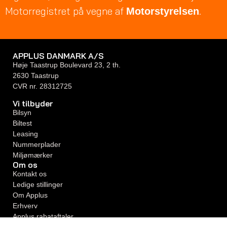
Motorregistret på vegne af
.
Motorstyrelsen
APPLUS DANMARK A/S
Høje Taastrup Boulevard 23, 2 th.
2630 Taastrup
CVR nr. 28312725
Vi tilbyder
Bilsyn
Biltest
Leasing
Nummerplader
Miljømærker
Om os
Kontakt os
Ledige stillinger
Om Applus
Erhverv
Applus rabataftaler
Kundetilfredshed