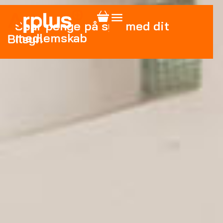
Spar penge på syn med dit
medlemskab