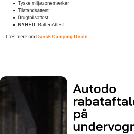
Tyske miljøzonemærker
Tilstandsattest
Brugtbilsattest
NYHED:
BatteriAttest
Læs mere om
Dansk Camping Union
Autodo
rabataftal
på
undervog