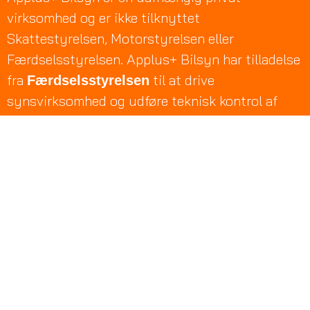
virksomhed og er ikke tilknyttet
Skattestyrelsen, Motorstyrelsen eller
Færdselsstyrelsen. Applus+ Bilsyn har tilladelse
fra
til at drive
Færdselsstyrelsen
synsvirksomhed og udføre teknisk kontrol af
køretøjer efter synsloven og bekendtgørelse om
synsvirksomheder. Applus+ Bilsyn er autoriseret
nummerpladeoperatør og har tilladelse til at
registrere, omregistrere og afmelde køretøjer i
Motorregistret på vegne af
.
Motorstyrelsen
APPLUS DANMARK A/S
Høje Taastrup Boulevard 23, 2 th.
2630 Taastrup
CVR nr. 28312725