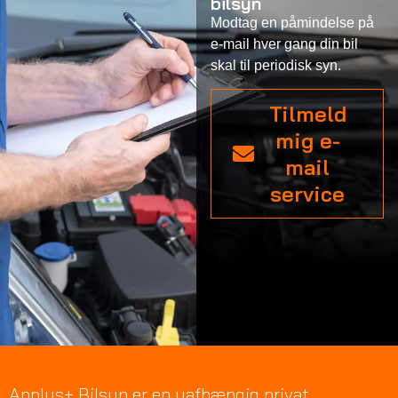
bilsyn
Modtag en påmindelse på
e-mail hver gang din bil
skal til periodisk syn.
Tilmeld
mig e-
mail
service
Applus+ Bilsyn er en uafhængig privat