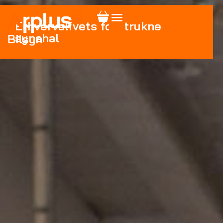
Erhvervslivets foretrukne
synshal