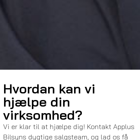
Hvordan kan vi
hjælpe din
virksomhed?
Vi er klar til at hjælpe dig! Kontakt Applus
Bilsyns dygtige salgsteam, og lad os få