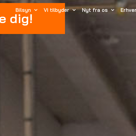
Bilsyn
Vi tilbyder
Nyt fra os
Erhve
e dig!