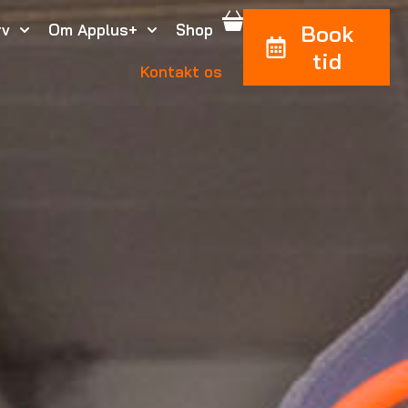
rv
Om Applus+
Shop
Book
tid
Kontakt os