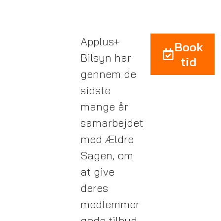
Applus+
Book
Bilsyn har
tid
gennem de
sidste
mange år
samarbejdet
med Ældre
Sagen, om
at give
deres
medlemmer
gode tilbud