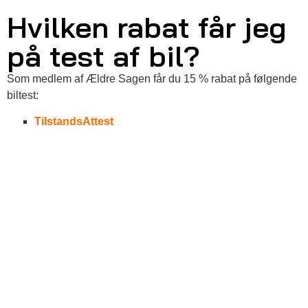
Hvilken rabat får jeg
på test af bil?
Som medlem af Ældre Sagen får du 15 % rabat på følgende
biltest:
TilstandsAttest
BrugtbilsAttest
NYHED
: Som medlem af Ældre Sagen får du 50 % rabat på
følgende biltest:
BatteriAttest
Vælger du at få udført testen i forbindelse med bilsynet, får
du naturligvis rabat på både attest og bilsyn.
Du kan med fordel bestille tid i forvejen til TilstandsAttest,
BrugtbilsAttest og BatteriAttest – så du undgår unødig