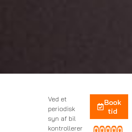
Ved et
Book
periodisk
tid
syn af bil
kontrollerer