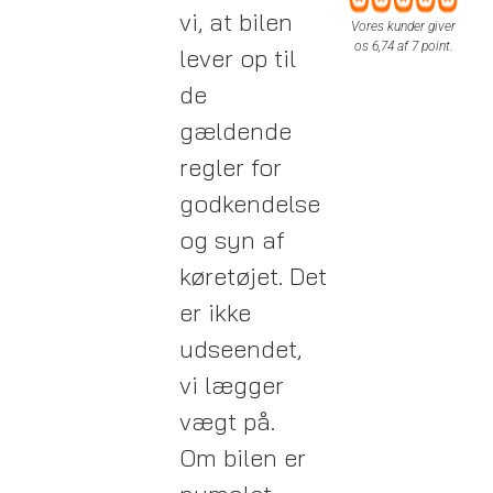
vi, at bilen
Vores kunder giver
os 6,74 af 7 point.
lever op til
de
gældende
regler for
godkendelse
og syn af
køretøjet.
Det
er ikke
udseendet,
vi lægger
vægt på.
Om bilen er