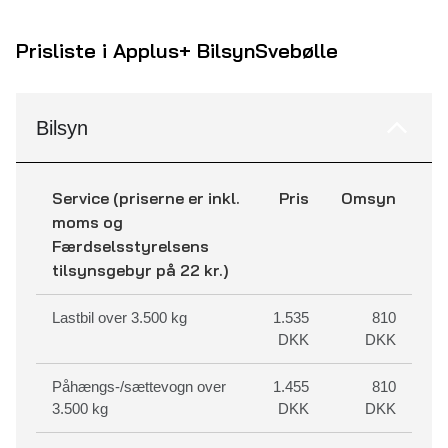
Prisliste i Applus+ Bilsyn
Svebølle
Bilsyn
Service (priserne er inkl.
Pris
Omsyn
moms og
Færdselsstyrelsens
tilsynsgebyr på 22 kr.)
Lastbil over 3.500 kg
1.535
810
DKK
DKK
Påhængs-/sættevogn over
1.455
810
3.500 kg
DKK
DKK