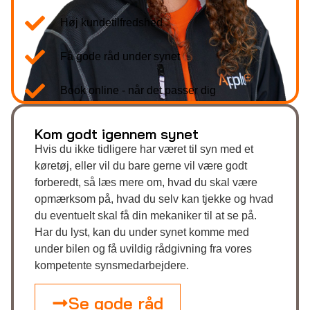
Høj kundetilfredshed
Få gode råd under synet
Book online - når det passer dig
Kom godt igennem synet
Hvis du ikke tidligere har været til syn med et
køretøj, eller vil du bare gerne vil være godt
forberedt, så læs mere om, hvad du skal være
opmærksom på, hvad du selv kan tjekke og hvad
du eventuelt skal få din mekaniker til at se på.
Har du lyst, kan du under synet komme med
under bilen og få uvildig rådgivning fra vores
kompetente synsmedarbejdere.
Se gode råd