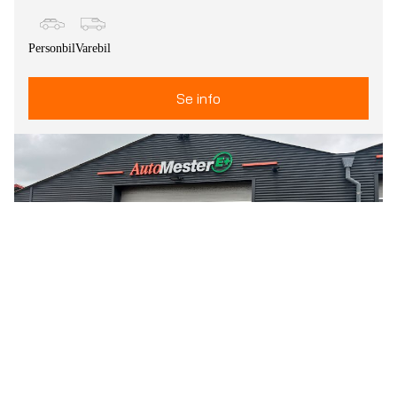
Personbil
Varebil
Se info
Høng
Høng Landevej 10, Høng, Denmark