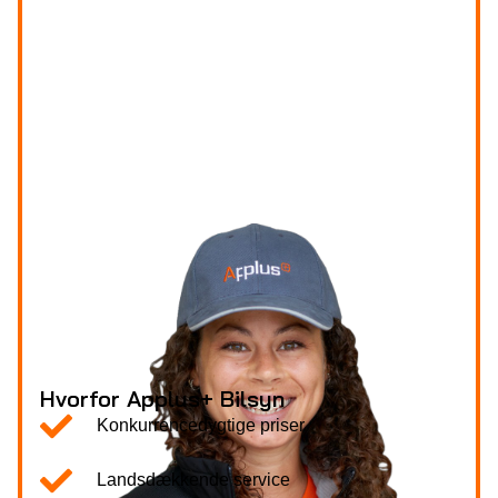
Hvorfor Applus+ Bilsyn
Konkurrencedygtige priser
Landsdækkende service