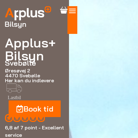
Applus+
Bilsyn
Svebølle
Øresøvej 2
4470 Svebølle
Her kan du indlevere
Lastbil
Book tid
6,8 af 7 point - Excellent
service