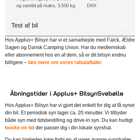
og varebil på maks. 3.500 kg
DKK
Test af bil
Hos Applus+ Bilsyn har vi et samarbejde med Falck, Ældre
Sagen og Dansk Camping Union. Har du medlemskab
eller abonnement hos en af dem, så er dit bilsyn endnu
billigere –
læs mere om vores rabataftaler.
Åbningstider i Applus+ Bilsyn
Svebølle
Hos Applus+ Bilsyn har vi gjort det enkelt for dig at få synet
din bil. Et periodisk syn tager ca. 20 minutter. Vi tilbyder
både syn med tidsbestilling og drive-in syn. Du kan hurtigt
booke en tid
der passer dig i din lokale synshal.
Du kan ligeledes køre forbi en af vores mange synshaller