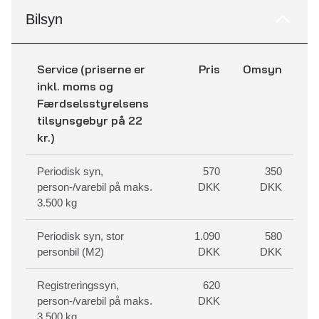
Bilsyn
Service (priserne er
Pris
Omsyn
inkl. moms og
Færdselsstyrelsens
tilsynsgebyr på 22
kr.)
Periodisk syn,
570
350
person-/varebil på maks.
DKK
DKK
3.500 kg
Periodisk syn, stor
1.090
580
personbil (M2)
DKK
DKK
Registreringssyn,
620
person-/varebil på maks.
DKK
3.500 kg