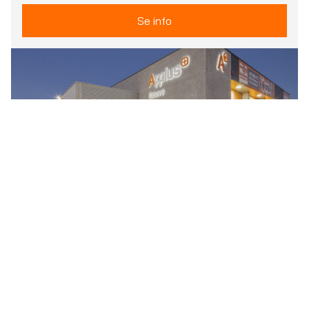
Se info
Vojens
st, Vojensvej 7, Vojens, Denmark
Lastbil
Se info