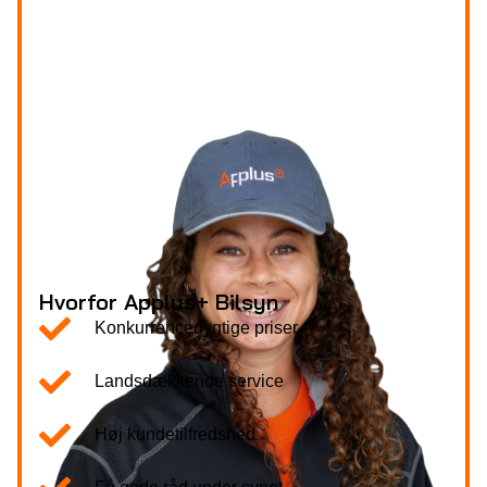
Hvorfor Applus+ Bilsyn
Konkurrencedygtige priser
Landsdækkende service
Høj kundetilfredshed