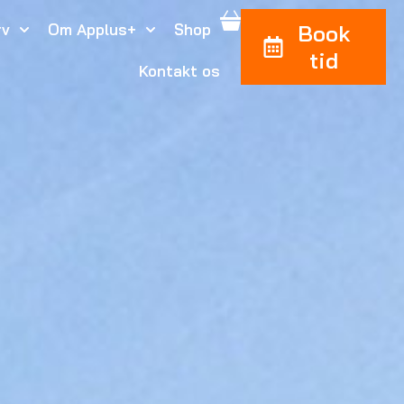
rv
Om Applus+
Shop
Book
tid
Kontakt os