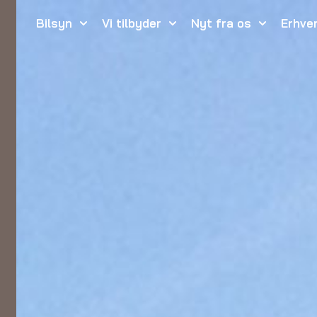
Bilsyn
Vi tilbyder
Nyt fra os
Erhve