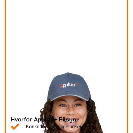
Hvorfor Applus+ Bilsyn
Konkurrencedygtige priser