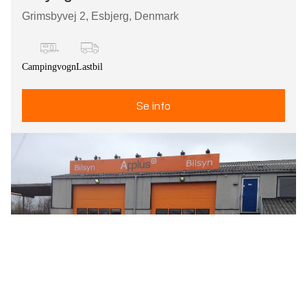
Grimsbyvej 2, Esbjerg, Denmark
Campingvogn
Lastbil
Se info
Esbjerg Syd
Måde Kirkevej 8, Esbjerg, Denmark