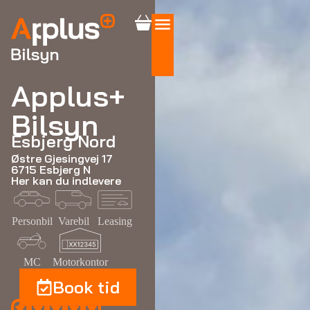
Applus+
Bilsyn
Esbjerg Nord
Østre Gjesingvej 17
6715 Esbjerg N
Her kan du indlevere
Personbil
Varebil
Leasing
MC
Motorkontor
Book tid