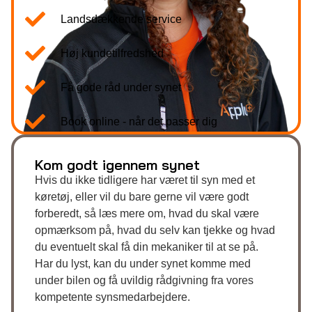
Landsdækkende service
Høj kundetilfredshed
Få gode råd under synet
Book online - når det passer dig
Kom godt igennem synet
Hvis du ikke tidligere har været til syn med et
køretøj, eller vil du bare gerne vil være godt
forberedt, så læs mere om, hvad du skal være
opmærksom på, hvad du selv kan tjekke og hvad
du eventuelt skal få din mekaniker til at se på.
Har du lyst, kan du under synet komme med
under bilen og få uvildig rådgivning fra vores
kompetente synsmedarbejdere.