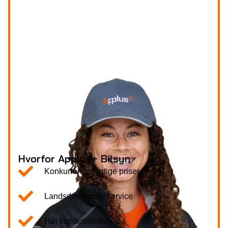
Hvorfor Applus+ Bilsyn
Konkurrencedygtige priser
Landsdækkende service
Høj kundetilfredshed