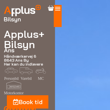
Applus+
Bilsyn
Ans
Håndværkervej 6
8643 Ans By
Her kan du indlevere
Personbil
Varebil
MC
Motorkontor
Book tid