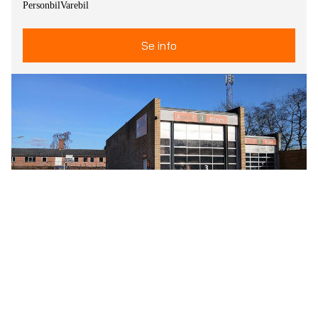
Personbil
Varebil
Se info
Silkeborg Nord
Lillehøjvej 31, Silkeborg, Denmark
Personbil
Varebil
Campingvogn
Trailer
Lastbil