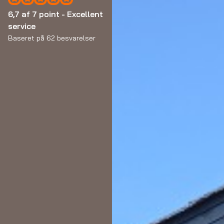
6,7 af 7 point - Excellent
service
Baseret på 62 besvarelser