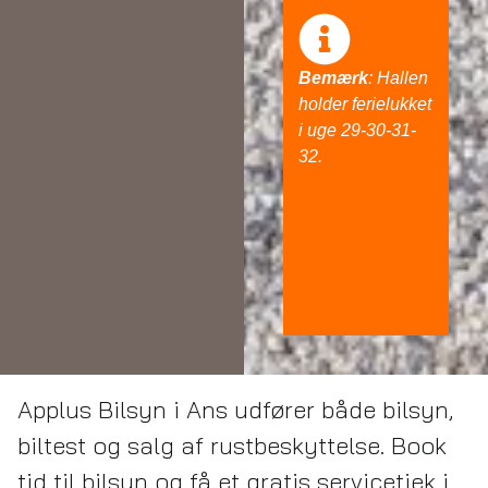
Bemærk
: Hallen
holder ferielukket
i uge 29-30-31-
32.
Applus Bilsyn i Ans udfører både bilsyn,
biltest og salg af rustbeskyttelse. Book
tid til bilsyn og få et gratis servicetjek i