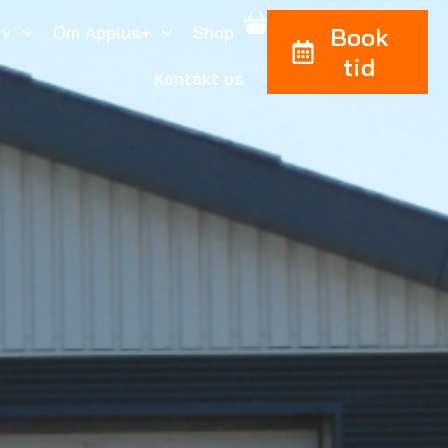
rv
Om Applus+
Shop
Book
tid
Kontakt os