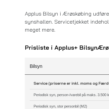
Applus Bilsyn i Ærøskøbing udfører b
synshallen. Servicetjekket indehold
meget mere.
Prisliste i Applus+ Bilsyn
Ærø
Bilsyn
Service (priserne er inkl. moms og Færd
Periodisk syn, person-/varebil på maks. 3.500 
Periodisk syn, stor personbil (M2)