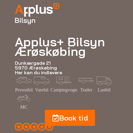
Applus+ Bilsyn
Ærøskøbing
Dunkærgade 21
5970 Ærøskøbing
Her kan du indlevere
Personbil
Varebil
Campingvogn
Trailer
Lastbil
MC
Book tid