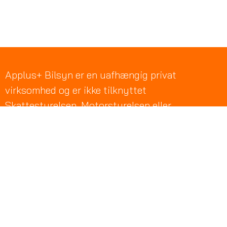
Applus+ Bilsyn er en uafhængig privat
virksomhed og er ikke tilknyttet
Skattestyrelsen, Motorstyrelsen eller
Færdselsstyrelsen. Applus+ Bilsyn har tilladelse
fra
til at drive
Færdselsstyrelsen
synsvirksomhed og udføre teknisk kontrol af
køretøjer efter synsloven og bekendtgørelse om
synsvirksomheder. Applus+ Bilsyn er autoriseret
nummerpladeoperatør og har tilladelse til at
registrere, omregistrere og afmelde køretøjer i
Motorregistret på vegne af
.
Motorstyrelsen