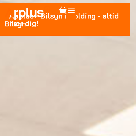
Applus+ Bilsyn i Kolding - altid
nær dig!