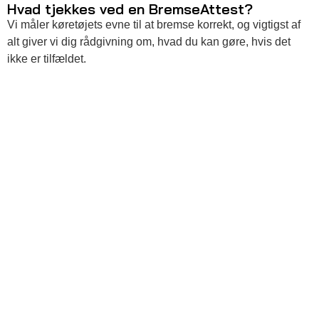
Hvad tjekkes ved en BremseAttest?
Vi måler køretøjets evne til at bremse korrekt, og vigtigst af
alt giver vi dig rådgivning om, hvad du kan gøre, hvis det
ikke er tilfældet.
Pris på BremseAttest
BremseAttesten er gratis i forbindelse med bilsyn. Uden
bilsyn koster BremseAttesten 330 kr.
Det er ikke nødvendigt at bestille tid til BremseAttesten, du
kan blot tage forbi din lokale synshal efter kl. 10.00.
Find din
synshal
.