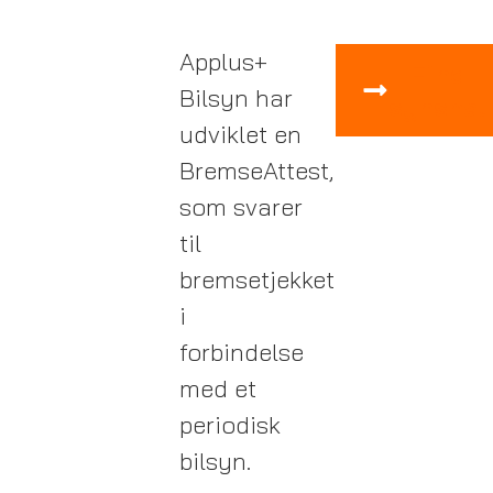
Applus+
Find
Bilsyn har
synshal
udviklet en
BremseAttest,
som svarer
til
bremsetjekket
i
forbindelse
med et
periodisk
bilsyn.