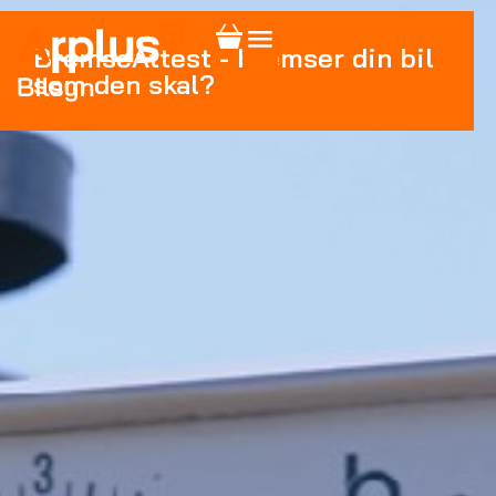
BremseAttest - bremser din bil
som den skal?