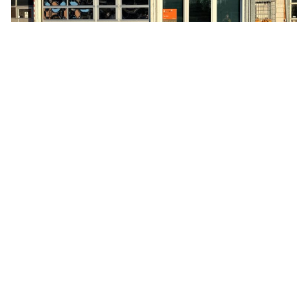
Dronninglund
Karetmagervej 5, Dronninglund, Denmark
Personbil
Varebil
Se info