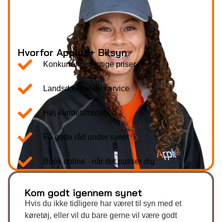
Hvorfor Applus+ Bilsyn
Konkurrencedygtige priser
Landsdækkende service
Høj kundetilfredshed
Få gode råd under synet
Book online - når det passer dig
Kom godt igennem synet
Hvis du ikke tidligere har været til syn med et
køretøj, eller vil du bare gerne vil være godt