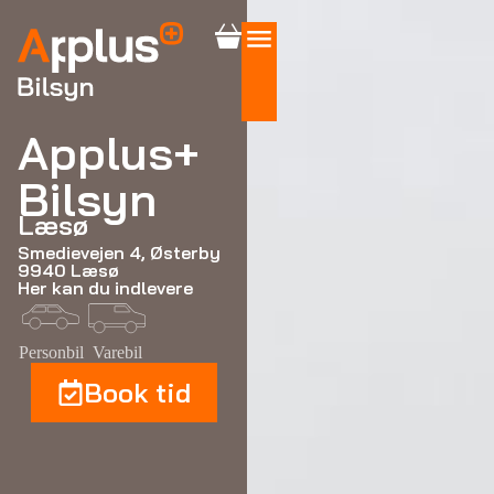
Applus+
Bilsyn
Læsø
Smedievejen 4, Østerby
9940 Læsø
Her kan du indlevere
Personbil
Varebil
Book tid