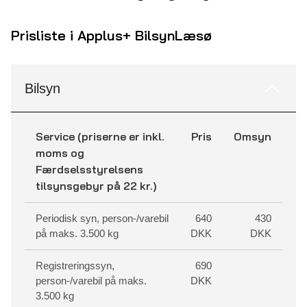
Prisliste i Applus+ Bilsyn
Læsø
Bilsyn
Service (priserne er inkl.
Pris
Omsyn
moms og
Færdselsstyrelsens
tilsynsgebyr på 22 kr.)
Periodisk syn, person-/varebil
640
430
på maks. 3.500 kg
DKK
DKK
Registreringssyn,
690
person-/varebil på maks.
DKK
3.500 kg