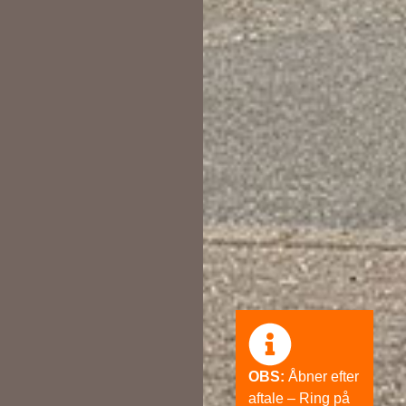
OBS:
Åbner efter
aftale – Ring på